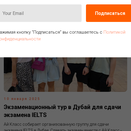
Подписаться
ажимая кнопку "Подписаться" вы соглашаетесь с
Политикой
онфиденциальности
10 января 2025
Экзаменационный тур в Дубай для сдачи
экзамена IELTS
Ай Класс собирает организованную группу для сдачи
экзамена IELTS в Дубае. Сдавать экзамен вместе с Ай Класс -