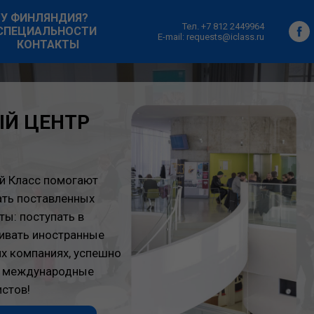
У ФИНЛЯНДИЯ?
Тел. +7 812 2449964
СПЕЦИАЛЬНОСТИ
E-mail: requests@iclass.ru
КОНТАКТЫ
ЦЕНТР
с помогают
ставленных
тупать в
 иностранные
паниях, успешно
ународные
РТА