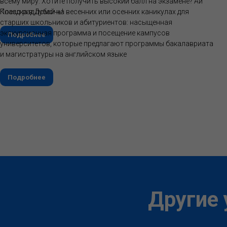
всему миру. Хотите получить высокий балл на экзамене? Ай
Класс рад помочь!
Поездка в Дубай на весенних или осенних каникулах для
старших школьников и абитуриентов: насыщенная
экскурсионная программа и посещение кампусов
Подробнее
университетов, которые предлагают программы бакалавриата
и магистратуры на английском языке
Подробнее
Другие 