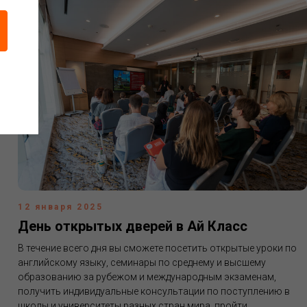
12 января 2025
День открытых дверей в Ай Класс
В течение всего дня вы сможете посетить открытые уроки по
английскому языку, семинары по среднему и высшему
образованию за рубежом и международным экзаменам,
получить индивидуальные консультации по поступлению в
школы и университеты разных стран мира, пройти