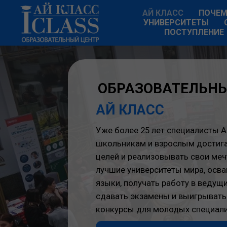
АЙ КЛАСС
ПОЧЕМ
УНИВЕРСИТЕТЫ
ПОСТУПЛЕНИЕ
ОБРАЗОВАТЕЛЬНЫЙ 
АЙ КЛАСС
Уже более 25 лет специалисты Ай Клас
школьникам и взрослым достигать по
целей и реализовывать свои мечты: пос
лучшие университеты мира, осваивать
языки, получать работу в ведущих ком
сдавать экзамены и выигрывать межд
конкурсы для молодых специалистов!
КОНСУЛЬТАЦИЯ ЭКСПЕ