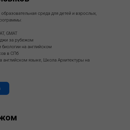
 образовательная среда для детей и взрослых,
программы:
SAT, GMAT
еджи за рубежом
и биологии на английском
ов в СПб
а английском языке, Школа Архитектуры на
u
ежом